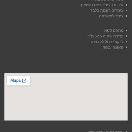
אירוח בצימר ביום נישואין
צימרים לזוגות בלבד
צימר למשפחה
מתחם ספא
בריכת שחיה 52.5 מ”ר
ג’יקוזי גדול לקבוצה
סאונה יבשה
צימר כחול, צימר ירוק